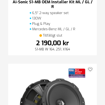
Ai-Sonic S1-MB OEM Installer Kit ML / GL /
R
6,5″ 2-way speaker set
130W
Plug & Play
Mercedes-Benz ML / GL / R
Tillfälligt slut
2 190,00 kr
S1-MB W 164, 251, X164