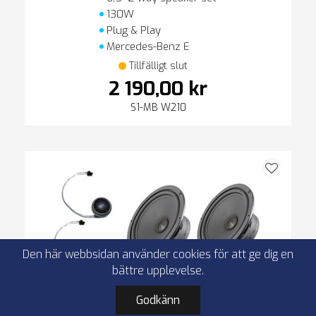
130W
Plug & Play
Mercedes-Benz E
Tillfälligt slut
2 190,00 kr
S1-MB W210
Den här webbsidan använder cookies för att ge dig en
bättre upplevelse.
Godkänn