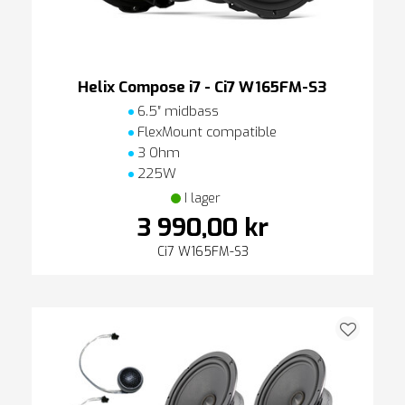
Helix Compose i7 - Ci7 W165FM-S3
6.5″ midbass
FlexMount compatible
3 Ohm
225W
I lager
3 990,00 kr
Ci7 W165FM-S3