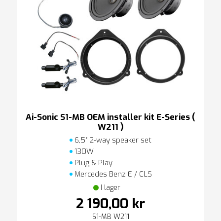
Ai-Sonic S1-MB OEM installer kit E-Series (
W211 )
6,5″ 2-way speaker set
130W
Plug & Play
Mercedes Benz E / CLS
I lager
2 190,00 kr
S1-MB W211