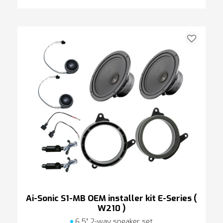
Ai-Sonic S1-MB OEM installer kit E-Series (
W210 )
6,5″ 2-way speaker set