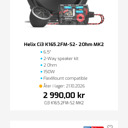
Helix Ci3 K165.2FM-S2- 2Ohm MK2
6.5″
2-Way speaker kit
2 Ohm
150W
FlexMount compatible
Åter i lager: 21.10.2026
2 990,00 kr
Ci3 K165.2FM-S2 MK2