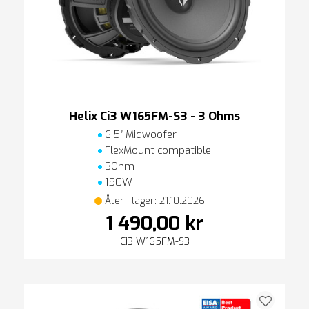
Helix Ci3 W165FM-S3 - 3 Ohms
6,5″ Midwoofer
FlexMount compatible
3Ohm
150W
Åter i lager: 21.10.2026
1 490,00 kr
Ci3 W165FM-S3