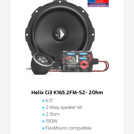
Helix Ci3 K165.2FM-S2- 2Ohm
6.5″
2-Way speaker kit
2 Ohm
150W
FlexMount compatible