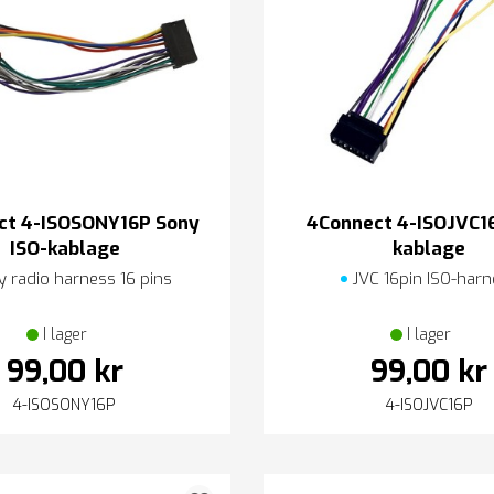
ct 4-ISOSONY16P Sony
4Connect 4-ISOJVC16
ISO-kablage
kablage
 radio harness 16 pins
JVC 16pin ISO-harn
I lager
I lager
99,00 kr
99,00 kr
4-ISOSONY16P
4-ISOJVC16P