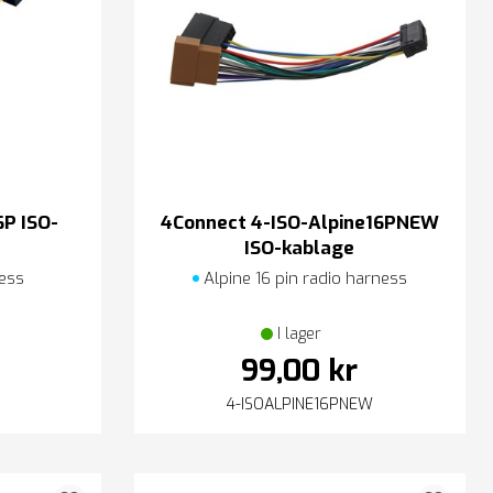
P ISO-
4Connect 4-ISO-Alpine16PNEW
ISO-kablage
ess
Alpine 16 pin radio harness
I lager
99,00 kr
4-ISOALPINE16PNEW