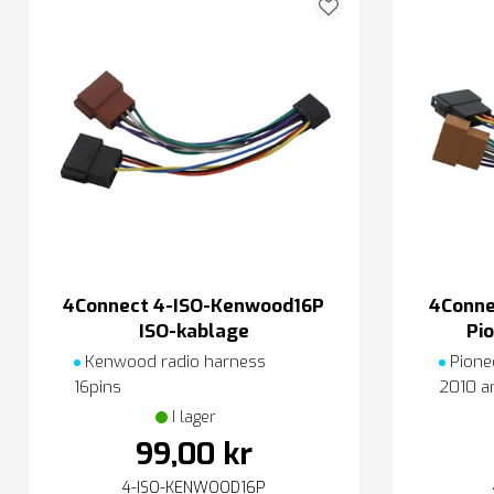
4Connect 4-ISO-Kenwood16P
4Conne
ISO-kablage
Pi
Kenwood radio harness
Pionee
16pins
2010 a
I lager
99,00 kr
4-ISO-KENWOOD16P