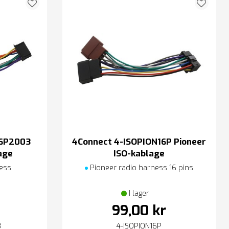
16P2003
4Connect 4-ISOPION16P Pioneer
age
ISO-kablage
ess
Pioneer radio harness 16 pins
I lager
99,00 kr
3
4-ISOPION16P