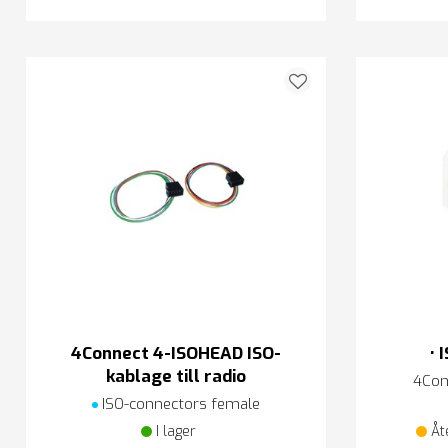
4Connect 4-ISOHEAD ISO-
• 
kablage till radio
4Con
ISO-connectors female
I lager
Åt