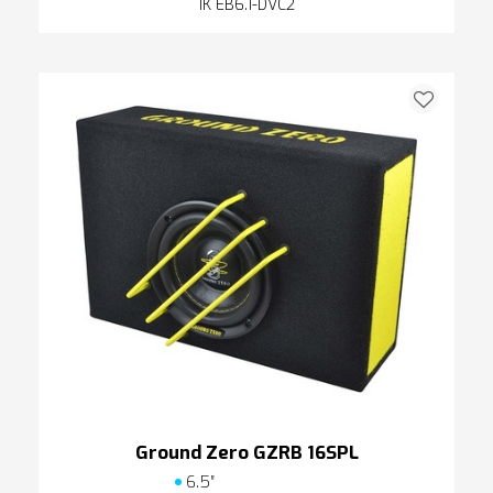
IK EB6.1-DVC2
Ground Zero GZRB 16SPL
6.5″