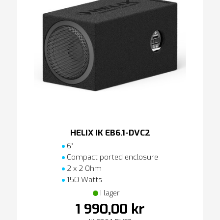
HELIX IK EB6.1-DVC2
6″
Compact ported enclosure
2 x 2 Ohm
150 Watts
I lager
1 990,00 kr