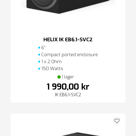
HELIX IK EB6.1-SVC2
6″
Compact ported enclosure
1 x 2 Ohm
150 Watts
I lager
1 990,00 kr
IK EB6.1-SVC2