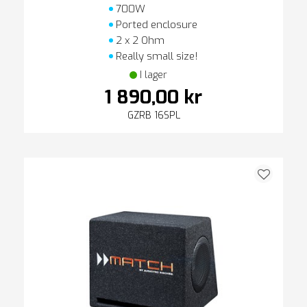
700W
Ported enclosure
2 x 2 Ohm
Really small size!
I lager
1 890,00 kr
GZRB 16SPL