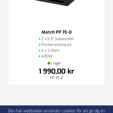
Match PP 7E-D
2 x 6,5″ subwoofer
Ported enclosure
4 x 2 Ohm
400W
I lager
1 990,00 kr
PP 7E-D
Den här webbsidan använder cookies för att ge dig en