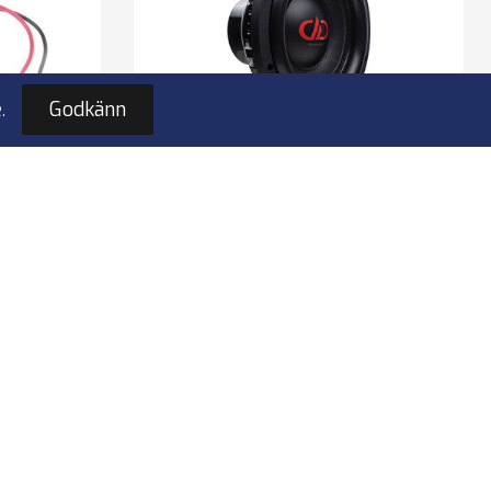
.
Godkänn
 IV / V /
DD Audio VO-WN712-D4
ker cable
12″ PA Woofer
1200W
ters
2 x 4 Ohm
Polo
3” High-Temp Voice Coil
i
7.4” Diameter, Double Magnet
Motor
I lager
3 490,00 kr
VO-WN712-D4