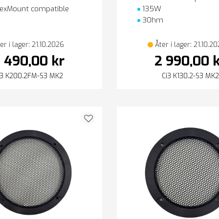
exMount compatible
135W
3Ohm
er i lager: 21.10.2026
Åter i lager: 21.10.2
 490,00 kr
2 990,00 
i3 K200.2FM-S3 MK2
Ci3 K130.2-S3 MK2