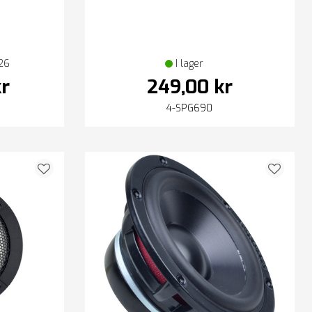
026
I lager
kr
249,00 kr
4-SPG690