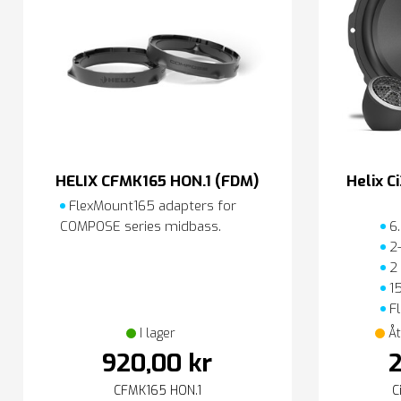
HELIX CFMK165 HON.1 (FDM)
Helix 
FlexMount165 adapters for
COMPOSE series midbass.
6.
2-
2
1
Fl
I lager
Åt
920,00 kr
2
CFMK165 HON.1
C