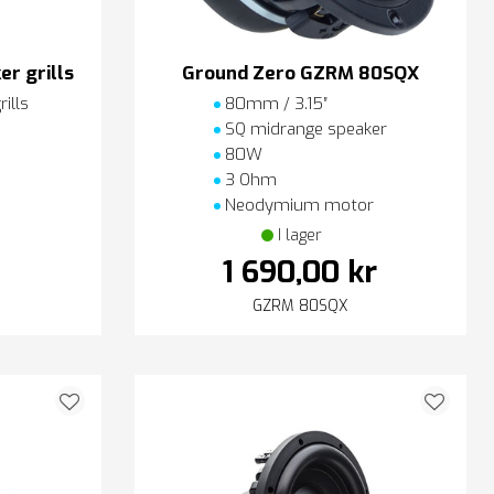
r grills
Ground Zero GZRM 80SQX
ills
80mm / 3.15″
SQ midrange speaker
80W
3 Ohm
Neodymium motor
I lager
1 690,00 kr
GZRM 80SQX