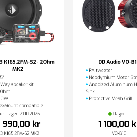
Ci3 K165.2FM-S2- 2Ohm
DD Audio VO-B1
MK2
PA tweeter
5″
Neodymium Motor Str
Way speaker kit
Anodized Aluminum H
 Ohm
Sink
50W
Protective Mesh Grill
exMount compatible
er i lager: 21.10.2026
I lager
 990,00 kr
1 100,00 k
i3 K165.2FM-S2 MK2
VO-B1C