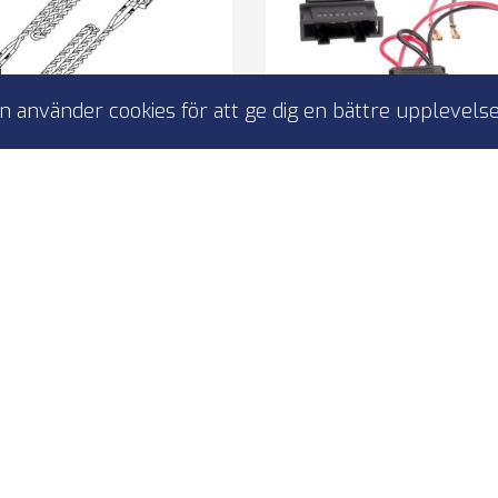
 använder cookies för att ge dig en bättre upplevelse
Connect CWK POR3.W-
ACV 11-1316-01 VW Golf
225PC - Porsche
VI / Passat / Polo spea
adapters
 COMPOSE Connect wire
e
Speaker cable adap
h: 0.225 m
VW Golf / Passat / 
Audi / Seat / Bugatt
2pcs
er i lager: 21.10.2026
I lager
179,00 kr
89,00 kr
WK POR3.W-225PC
11-1316-01