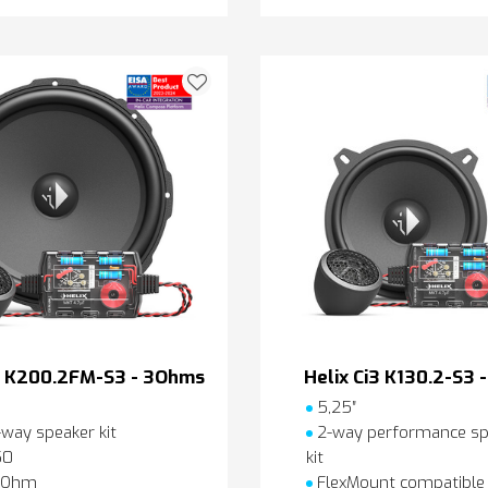
i3 K200.2FM-S3 - 3Ohms
Helix Ci3 K130.2-S3
5,25″
way speaker kit
2-way performance sp
50
kit
 Ohm
FlexMount compatible