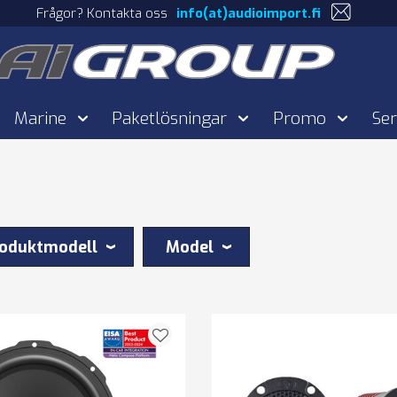
Frågor? Kontakta oss
info(at)audioimport.fi
Marine
Paketlösningar
Promo
Ser
oduktmodell
Model