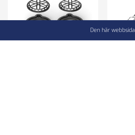
Den här webbsidan
HELIX CFMK200 MB.4S
Helix 
Mecedes
To COMPOSE series bass /
Helix
mids
Porsch
For Ci5 S200FM
Lengt
I lager
Åt
1 190,00 kr
CFMK200 MB.4S
C