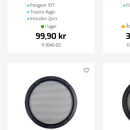
Peogeot 107
Fl
Toyota Aygo
Includes 2pcs
I lager
Åt
99,90 kr
3
11-1046-02
C