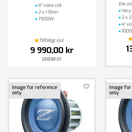
the or
4″ voice coil
Very
2 x 1 Ohm
2 x 
7500W
4″ voi
100
Tillfälligt slut
1
9 990,00 kr
DD818f-D1
Image for reference
Image for
only
only