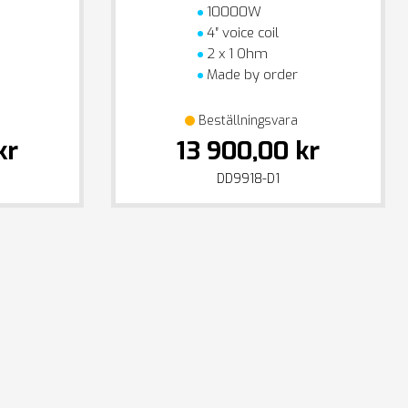
10000W
4″ voice coil
2 x 1 Ohm
Made by order
Beställningsvara
kr
13 900,00 kr
DD9918-D1