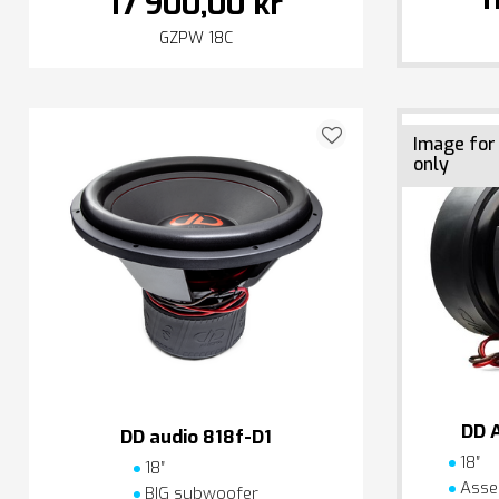
17 900,00 kr
GZPW 18C
Image for
only
DD 
DD audio 818f-D1
18″
18″
Asse
BIG subwoofer