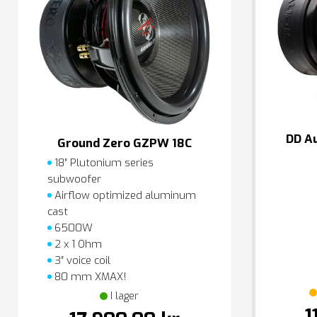
DD A
Ground Zero GZPW 18C
18″ Plutonium series
subwoofer
Airflow optimized aluminum
cast
6500W
2 x 1 Ohm
3″ voice coil
80 mm XMAX!
I lager
1