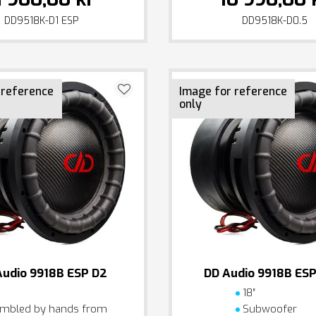
DD9518K-D1 ESP
DD9518K-D0.5
 reference
Image for reference
only
Audio 9918B ESP D2
DD Audio 9918B ESP
18″
mbled by hands from
Subwoofer