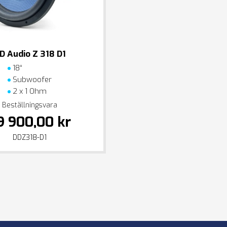
D Audio Z 318 D1
18“
Subwoofer
2 x 1 Ohm
Beställningsvara
9 900,00 kr
DDZ318-D1