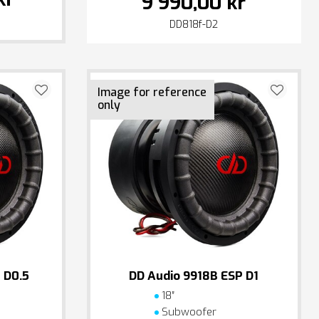
9 990,00 kr
DD818f-D2
Image for reference
only
 D0.5
DD Audio 9918B ESP D1
18″
Subwoofer