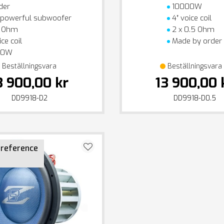
der
10000W
 powerful subwoofer
4″ voice coil
2 Ohm
2 x 0.5 Ohm
ce coil
Made by order
00W
Beställningsvara
Beställningsvara
3 900,00 kr
13 900,00 
DD9918-D2
DD9918-D0.5
 reference