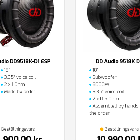
udio DD9518K-D1 ESP
DD Audio 9518K D
18″
18″
3.35″ voice coil
Subwoofer
2 x 1 Ohm
8000W
Made by order
3.35″ voice coil
2 x 0.5 Ohm
Assembled by hands
the order
Beställningsvara
Beställningsvara
1 900,00 kr
10 990,00 