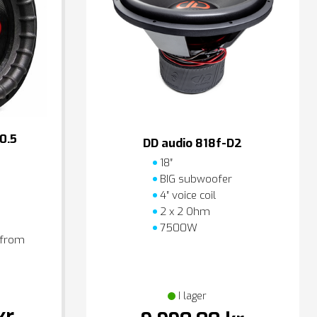
0.5
DD audio 818f-D2
18″
BIG subwoofer
4″ voice coil
2 x 2 Ohm
7500W
 from
I lager
kr