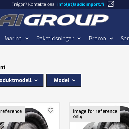
Frågor? Kontakta oss
info(at)audioimport.fi
Marine
Paketlösningar
Promo
Ser
ent
oduktmodell
Model
 reference
Image for reference
only