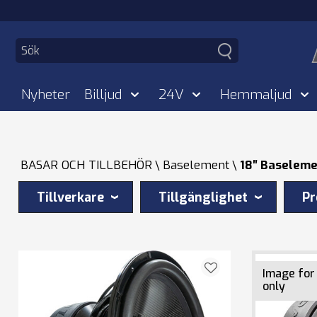
Nyheter
Billjud
24V
Hemmaljud
BASAR OCH TILLBEHÖR
Baselement
18″ Baselem
Tillverkare
Tillgänglighet
Pr
Image for
only