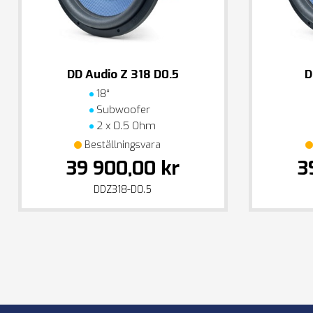
DD Audio Z 318 D0.5
D
18“
Subwoofer
2 x 0.5 Ohm
Beställningsvara
39 900,00 kr
3
DDZ318-D0.5