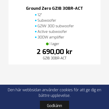
Ground Zero GZIB 30BR-ACT
12″
Subwoofer
GZIW 300 subwoofer
Active subwoofer
300W amplifier
I lager
2 690,00 kr
GZIB 30BR-ACT
Den här webbsidan använder cookies för att ge dig en
bättre upplevelse.
Godkänn