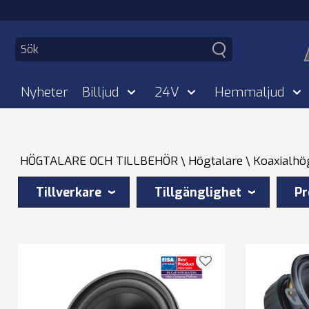
Nyheter
Billjud
24V
Hemmaljud
HÖGTALARE OCH TILLBEHÖR
Högtalare
Koaxialhö
Tillverkare
Tillgänglighet
Pr