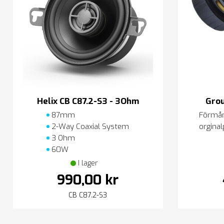
Helix CB C87.2-S3 - 3Ohm
Grou
87mm
Förmånl
2-Way Coaxial System
orginal
3 Ohm
60W
I lager
990,00 kr
CB C87.2-S3