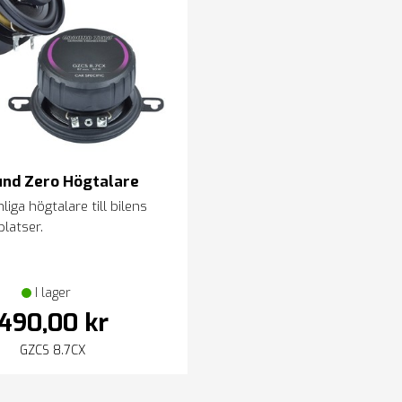
nd Zero Högtalare
iga högtalare till bilens
platser.
I lager
490,00 kr
GZCS 8.7CX