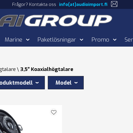
Frågor? Kontakta oss
info(at)audioimport.fi
Marine
Paketlösningar
Promo
Ser
gtalare
3,5″ Koaxialhögtalare
oduktmodell
Model