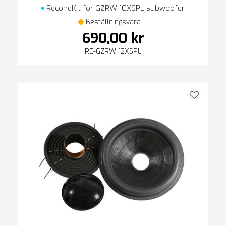
ReconeKit for GZRW 10XSPL subwoofer
Beställningsvara
690,00 kr
RE-GZRW 12XSPL