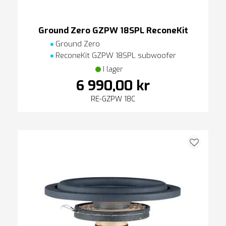
Ground Zero GZPW 18SPL ReconeKit
Ground Zero
ReconeKit GZPW 18SPL subwoofer
I lager
6 990,00 kr
RE-GZPW 18C