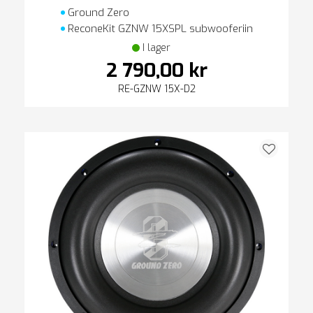
Ground Zero
ReconeKit GZNW 15XSPL subwooferiin
I lager
2 790,00 kr
RE-GZNW 15X-D2