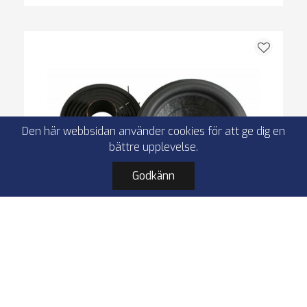
Den här webbsidan använder cookies för att ge dig en
bättre upplevelse.
Godkänn
Ground Zero GZNW 38SPL-D2 ReconeKit
ReconeKit
GZNW 38SPL-D2