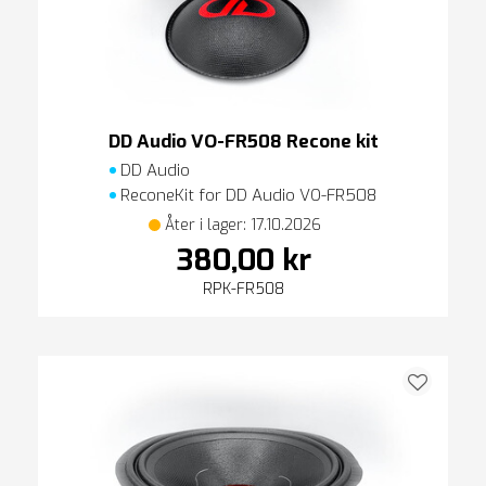
DD Audio VO-FR508 Recone kit
DD Audio
ReconeKit for DD Audio VO-FR508
Åter i lager: 17.10.2026
380,00 kr
RPK-FR508