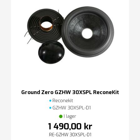
Ground Zero GZHW 30XSPL ReconeKit
Reconekit
GZHW 30XSPL-D1
I lager
1 490,00 kr
RE-GZHW 30XSPL-D1