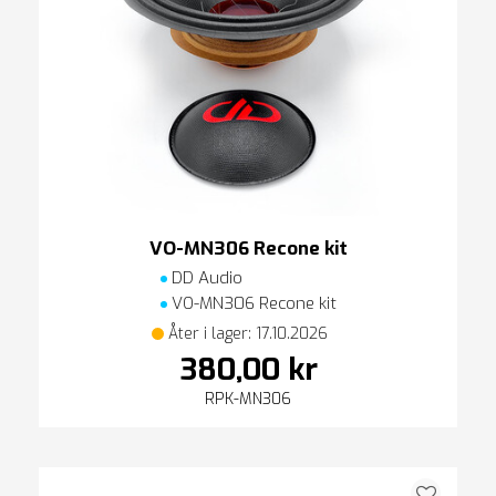
VO-MN306 Recone kit
DD Audio
VO-MN306 Recone kit
Åter i lager: 17.10.2026
380,00 kr
RPK-MN306