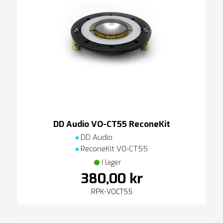
DD Audio VO-CT55 ReconeKit
DD Audio
ReconeKit VO-CT55
I lager
380,00 kr
RPK-VOCT55