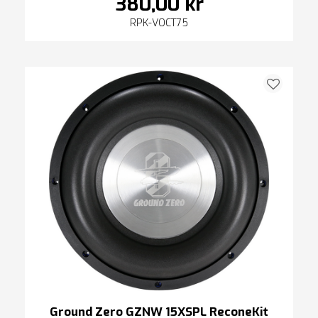
380,00 kr
RPK-VOCT75
Ground Zero GZNW 15XSPL ReconeKit