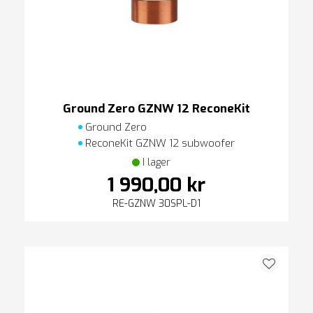
Ground Zero GZNW 12 ReconeKit
Ground Zero
ReconeKit GZNW 12 subwoofer
I lager
1 990,00 kr
RE-GZNW 30SPL-D1