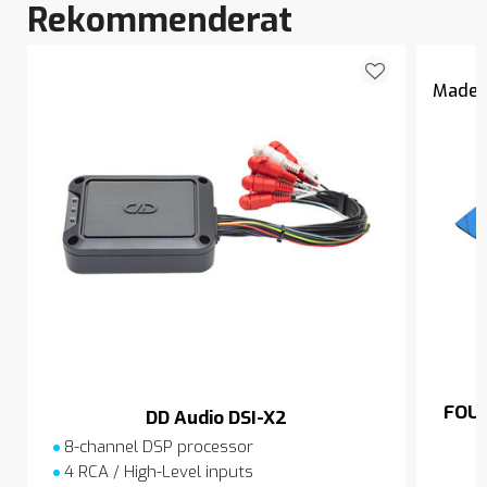
Rekommenderat
Made i
FOUR
DD Audio DSI-X2
8-channel DSP processor
4 RCA / High-Level inputs